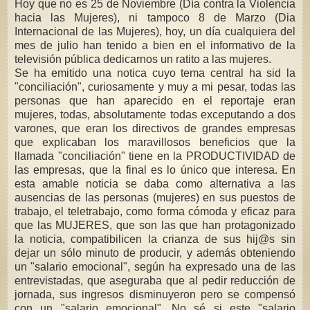
Hoy que no es 25 de Noviembre (Día contra la Violencia
hacia las Mujeres), ni tampoco 8 de Marzo (Dia
Internacional de las Mujeres), hoy, un día cualquiera del
mes de julio han tenido a bien en el informativo de la
televisión pública dedicarnos un ratito a las mujeres.
Se ha emitido una notica cuyo tema central ha sid la
"conciliación", curiosamente y muy a mi pesar, todas las
personas que han aparecido en el reportaje eran
mujeres, todas, absolutamente todas exceputando a dos
varones, que eran los directivos de grandes empresas
que explicaban los maravillosos beneficios que la
llamada "conciliación" tiene en la PRODUCTIVIDAD de
las empresas, que la final es lo único que interesa. En
esta amable noticia se daba como alternativa a las
ausencias de las personas (mujeres) en sus puestos de
trabajo, el teletrabajo, como forma cómoda y eficaz para
que las MUJERES, que son las que han protagonizado
la noticia, compatibilicen la crianza de sus hij@s sin
dejar un sólo minuto de producir, y además obteniendo
un "salario emocional", según ha expresado una de las
entrevistadas, que aseguraba que al pedir reducción de
jornada, sus ingresos disminuyeron pero se compensó
con un "salario emocional". No sé si este "salario