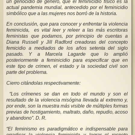
un genocidio de género, que el feminicidio físico es la
actual pandemia mundial, antecedido por el feminicidio
simbólico que a las mujeres nos borró de la historia.
En conclusión, que para conocer y enfrentar la violencia
feminicida, es vital leer y releer a las más escritoras
feministas que podamos, por principio de cuentas a
Diana Russell y Jill Radford creadoras del concepto
femicidio a mediados de los años setenta del siglo
pasado. Y a Marcela Lagarde que lo amplió
posteriormente a feminicidio para especificar que en
este tipo de crimen, el estado y la sociedad civil son
parte del problema.
Cierro citándolas respectivamente:
“Los crímenes se dan en todo el mundo y son el
resultado de la violencia misógina llevada al extremo y,
por ende, son la muestra más visible de múltiples formas
previas de hostigamiento, maltrato, daño, repudio, acoso
y abandono”. D. R.
“El feminismo es paradigmático e indispensable para
erradicar la violencia feminicida y lograr el respeto