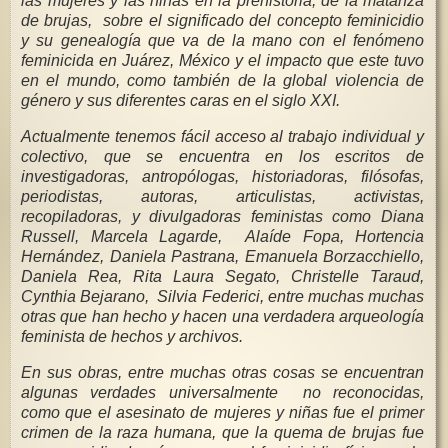
las mujeres y las niñas en la prehistoria, de la matanza
de brujas, sobre el significado del concepto feminicidio
y su genealogía que va de la mano con el fenómeno
feminicida en Juárez, México y el impacto que este tuvo
en el mundo, como también de la global violencia de
género y sus diferentes caras en el siglo XXI.
Actualmente tenemos fácil acceso al trabajo individual y
colectivo, que se encuentra en los escritos de
investigadoras, antropólogas, historiadoras, filósofas,
periodistas, autoras, articulistas, activistas,
recopiladoras, y divulgadoras feministas como Diana
Russell, Marcela Lagarde, Alaíde Fopa, Hortencia
Hernández, Daniela Pastrana, Emanuela Borzacchiello,
Daniela Rea, Rita Laura Segato, Christelle Taraud,
Cynthia Bejarano, Silvia Federici, entre muchas muchas
otras que han hecho y hacen una verdadera arqueología
feminista de hechos y archivos.
En sus obras, entre muchas otras cosas se encuentran
algunas verdades universalmente no reconocidas,
como que el asesinato de mujeres y niñas fue el primer
crimen de la raza humana, que la quema de brujas fue