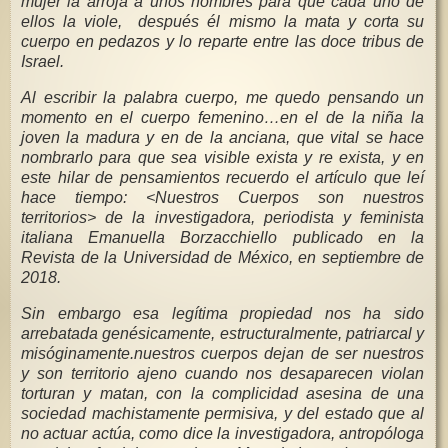
mujer la arroja a unos hombres para que cada uno de
ellos la viole, después él mismo la mata y corta su
cuerpo en pedazos y lo reparte entre las doce tribus de
Israel.
Al escribir la palabra cuerpo, me quedo pensando un
momento en el cuerpo femenino…en el de la niña la
joven la madura y en de la anciana, que vital se hace
nombrarlo para que sea visible exista y re exista, y en
este hilar de pensamientos recuerdo el artículo que leí
hace tiempo: <Nuestros Cuerpos son nuestros
territorios> de la investigadora, periodista y feminista
italiana Emanuella Borzacchiello publicado en la
Revista de la Universidad de México, en septiembre de
2018.
Sin embargo esa legítima propiedad nos ha sido
arrebatada genésicamente, estructuralmente, patriarcal y
misóginamente.nuestros cuerpos dejan de ser nuestros
y son territorio ajeno cuando nos desaparecen violan
torturan y matan, con la complicidad asesina de una
sociedad machistamente permisiva, y del estado que al
no actuar actúa, como dice la investigadora, antropóloga