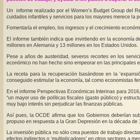
Un informe realizado por el Women’s Budget Group del Rei
cuidados infantiles y servicios para los mayores merece la pe
Fomentaría el empleo, los ingresos y el crecimiento económi
El informe también indica que invirtiendo en la economía de
millones en Alemania y 13 millones en los Estados Unidos.
Pese a años de austeridad, severos recortes en los servicio
económico no han hecho sino empeorar en las principales 
La receta para la recuperación basándose en la ‘expansión
conseguido estimular la economía, tal como economistas femi
En el informe Perspectivas Económicas Interinas para 2016
“un mayor uso de políticas fiscales (gasto público) y estruc
muy bajo interés sin perjudicar las finanzas públicas.
Así pues, la OCDE afirma que los Gobiernos deberían sub
propuso en respuesta a la Gran Depresión en la década de 
La inversión pública no sólo crea puestos de trabajo direct
efectos indirectos o ‘multiplicadores’ en otros sectores a m