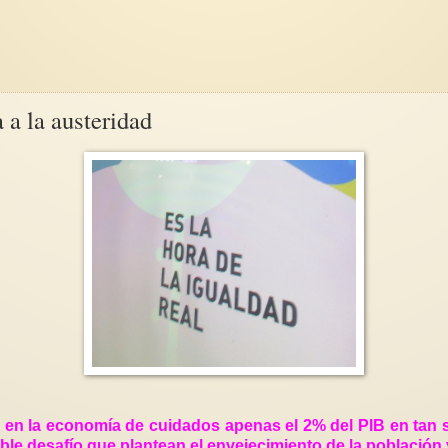
 a la austeridad
o en la economía de cuidados apenas el 2% del PIB en tan s
doble desafío que plantean el envejecimiento de la població