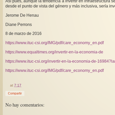
Así pues, aunque la tendencia a invertir en infraestructura s
desde el punto de vista del género y más inclusiva, sería inve
Jerome De Henau
Diane Perrons
8 de marzo de 2016
https://www.ituc-csi.org/IMG/pdf/care_economy_en.pdf
https://www.equaltimes.org/invertir-en-la-economia-de
https://www.ituc-csi.org/invertir-en-la-economia-de-16984?l
https://www.ituc-csi.org/IMG/pdf/care_economy_en.pdf
at
7:17
Compartir
No hay comentarios: