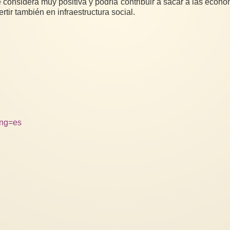
e considera muy positiva y podría contribuir a sacar a las econ
rtir también en infraestructura social.
ang=es