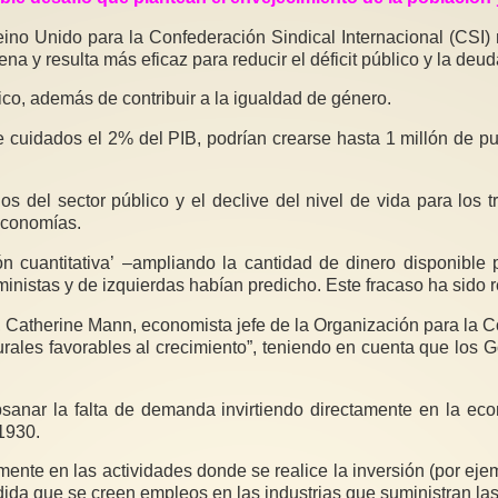
no Unido para la Confederación Sindical Internacional (CSI) 
na y resulta más eficaz para reducir el déficit público y la deud
co, además de contribuir a la igualdad de género.
 cuidados el 2% del PIB, podrían crearse hasta 1 millón de pue
s del sector público y el declive del nivel de vida para los 
economías.
 cuantitativa’ –ampliando la cantidad de dinero disponible 
nistas y de izquierdas habían predicho. Este fracaso ha sido re
, Catherine Mann, economista jefe de la Organización para la
turales favorables al crecimiento”, teniendo en cuenta que los
sanar la falta de demanda invirtiendo directamente en la e
1930.
amente en las actividades donde se realice la inversión (por ej
edida que se creen empleos en las industrias que suministran las