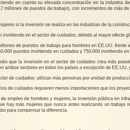
endo en cuenta su elevada concentración en la industria de 
,7 millones de puestos de trabajo), con incrementos de más d
eres si la inversión se realiza en las industrias de la construc
 invirtiendo en el sector de cuidados, debido al mayor efecto g
millones de puestos de trabajo para hombres en EE.UU. frente a 4
.000 puestos invirtiendo en cuidados y 750.000 invirtiendo en 
edio que la inversión en el sector de cuidados crea más puesto
s en ambos sectores en todos los países a excepción de EE.UU. 
ctor de cuidados: utilizan más personas por unidad de producc
cios de cuidados requieren menos importaciones que los proyec
de empleo de hombres y mujeres, la inversión pública en infrae
que hay más mujeres que nunca antes realizando un trabajo 
abo para compensar la diferencia.