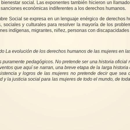
rendir cuentas con respecto a las políticas de comercio y las sanciones económicas indiferentes a los derechos humanos.
l derecho al
favorable al desarrollo social; y los derechos de las poblaciones indígenas, m
ado La evolución de los derechos humanos de las mujeres en l
 puramente pedagógicos. No pretende ser una historia oficial
ntos que aquí se narran, una breve etapa de la larga historia 
esistencia y logros de las mujeres no pretende decir que s
 y la justicia social para las mujeres de todo el mundo, de toda