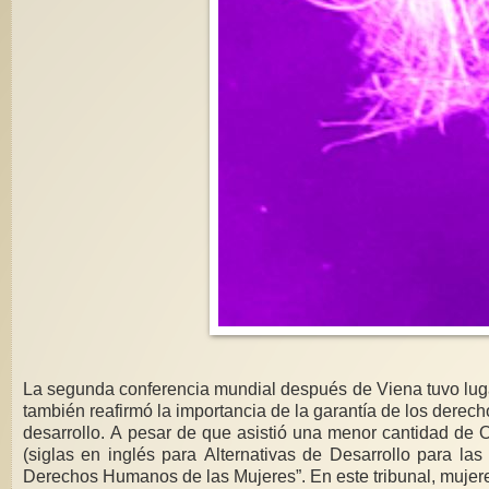
La segunda conferencia mundial después de Viena tuvo lugar en Copenhague, en marzo de 1995. La Cumbre Social se enfocó en la pobreza, desempleo y desintegración socia
también reafirmó la importancia de la garantía de los derechos humanos al hacer énfasis en un amplio despliegue de derechos económicos, sociales y culturales, incluido el derecho al
desarrollo. A pesar de que asistió una menor cantidad de ONGs a Copenhague que a las otras conferencias anteriores, los grupos de derechos de las mujeres, incluyendo a DAWN
(siglas en inglés para Alternativas de Desarrollo para las Mujeres en Una Nueva Era), organizaron un tribunal, llamado “Audiencia de Copenhague Sobre Justicia Económica y
Derechos Humanos de las Mujeres”. En este tribunal, mujeres de Cuba, México, Filipinas, Tanzania y los Estados Unidos dieron testimonio sobre abusos de derechos consecuencia de