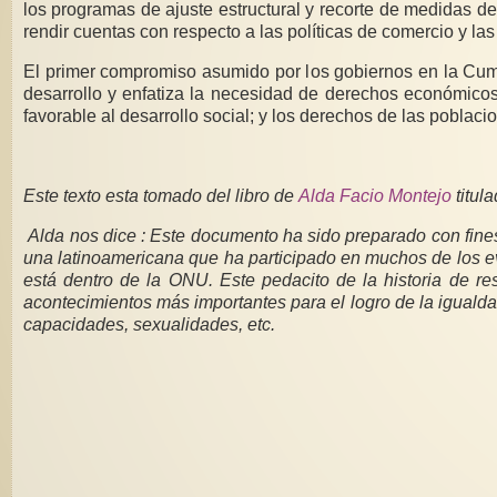
los programas de ajuste estructural y recorte de medidas de bienestar social. Las exponentes también hicieron un llamado para que se nombren a los responsables y que tengan que
El primer compromiso asumido por los gobiernos en la Cumbre Social se expresa en un lenguaje enérgico de derechos humanos de las mujeres. Eleva la importancia de
desarrollo y enfatiza la necesidad de derechos económicos, sociales y culturales para resolver la mayoría de los problemas sociales. También admite la necesidad de un ambiente
Este texto esta tomado del libro de
Alda Facio Montejo
titul
Alda nos dice : Este documento ha sido preparado con fines
una latinoamericana que ha participado en muchos de los eve
está dentro de la ONU. Este pedacito de la historia de r
acontecimientos más importantes para el logro de la igualdad
capacidades, sexualidades, etc.