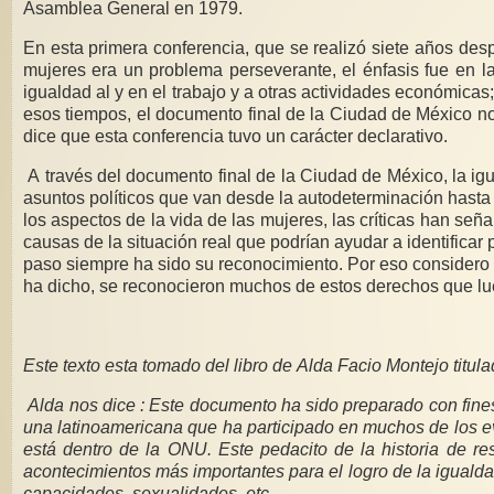
Asamblea General en 1979.
En esta primera conferencia, que se realizó siete años después de que la Conferencia Mundial de Teherán sobre Derechos Humanos había afirmado que la disc
mujeres era un problema perseverante, el énfasis fue en la igualdad. Se reconoció la igualdad de derechos y responsabilidades dentro de la familia y la sociedad; el derecho a la
igualdad al y en el trabajo y a otras actividades económicas; el derecho a decidir libremente sobre el matrimonio y el derecho a decidir si tener o no hijas/os. Como era característico en
esos tiempos, el documento final de la Ciudad de México no discutía cómo se implementarían los diferentes derechos, o cómo se enfrentarían las violaciones; otra razón por la cual se
dice que esta conferencia tuvo un carácter declarativo.
A través del documento final de la Ciudad de México, la igualdad y, en particular,
asuntos políticos que van desde la autodeterminación hasta la ausencia de conflicto. A pesar de la audacia del Plan de Acción de la Ciudad de México, el cual cubre virtualmente todos
los aspectos de la vida de las mujeres, las críticas han señalado que el documento es una lista de compras sobre los asuntos de interés de las mujeres, sin ninguna explicación de las
causas de la situación real que podrían ayudar a identificar políticas correctivas. Sin embargo, hay que reconocer que en la historia de la evolución de los derechos humanos, un primer
paso siempre ha sido su reconocimiento. Por eso considero que esta conferencia fue indispensable para la evolución de los derechos humanos de las mujeres ya que, en ella, como se
ha dicho, se 
Este texto esta tomado del libro de Alda Facio Montejo tit
Alda nos dice : Este documento ha sido preparado con fines
una latinoamericana que ha participado en muchos de los eve
está dentro de la ONU. Este pedacito de la historia de r
acontecimientos más importantes para el logro de la igualdad
capacidades, sexualidades, etc.