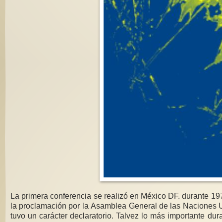
La primera conferencia se realizó en México DF. durante 1975, el Año Internacional de la Mujer. En esta conferencia los Estados adoptaron un Plan de Acción que tuvo
la proclamación por la Asamblea General de las Naciones Unidas del “Decenio de las Naciones Unidas para la Mujer (1975-1985). Es debido a esto que se dice que esta conferencia
tuvo un carácter declaratorio. Talvez lo más importante durante el Decenio, desde el punto de vista de los derechos humanos de las mujeres, fue la aprobación de la CEDAW por la