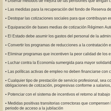
• Diseñar métodos de mejora de las pensiones que tengan co
• Las medidas para la recuperación del fondo de Reserva d
• Destopar las cotizaciones sociales para que contribuyan e
• Equiparación de bases medias de cotización Régimen Au
• El Estado debe asumir los gastos del personal de la admin
• Convertir los programas de reducciones a la contratación 
• Eliminar programas que incentiven la peor calidad de los 
• Luchar contra la Economía sumergida para mayor solidarid
• Las políticas activas de empleo no deben financiarse con 
• Cualquier tipo de prestación de servicio profesional, sea 
obligaciones de cotización, progresivas conforme a salarios,
• Potenciar con el sistema de incentivos el retorno al traba
• Medidas positivas transitorias correctoras que compensen l
periodo de acceso a la jubilación