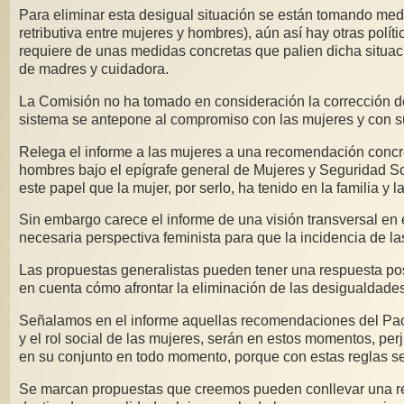
Para eliminar esta desigual situación se están tomando me
retributiva entre mujeres y hombres), aún así hay otras polí
requiere de unas medidas concretas que palien dicha situació
de madres y cuidadora.
La Comisión no ha tomado en consideración la corrección de 
sistema se antepone al compromiso con las mujeres y con s
Relega el informe a las mujeres a una recomendación concret
hombres bajo el epígrafe general de Mujeres y Seguridad Soci
este papel que la mujer, por serlo, ha tenido en la familia y l
Sin embargo carece el informe de una visión transversal en
necesaria perspectiva feminista para que la incidencia de l
Las propuestas generalistas pueden tener una respuesta posi
en cuenta cómo afrontar la eliminación de las desigualdades 
Señalamos en el informe aquellas recomendaciones del Pacto
y el rol social de las mujeres, serán en estos momentos, per
en su conjunto en todo momento, porque con estas reglas se
Se marcan propuestas que creemos pueden conllevar una rep