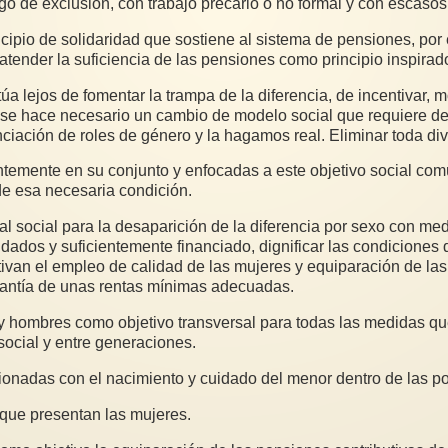
go de exclusión, con trabajo precario o no formal y con escasos
incipio de solidaridad que sostiene al sistema de pensiones, po
 atender la suficiencia de las pensiones como principio inspira
a lejos de fomentar la trampa de la diferencia, de incentivar, 
, se hace necesario un cambio de modelo social que requiere de 
ación de roles de género y la hagamos real. Eliminar toda divi
temente en su conjunto y enfocadas a este objetivo social comú
e esa necesaria condición.
l social para la desaparición de la diferencia por sexo con me
idados y suficientemente financiado, dignificar las condiciones
ivan el empleo de calidad de las mujeres y equiparación de las
 garantía de unas rentas mínimas adecuadas.
y hombres como objetivo transversal para todas las medidas que
social y entre generaciones.
cionadas con el nacimiento y cuidado del menor dentro de las po
que presentan las mujeres.