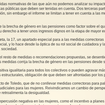
didas normativas de las que aún no podemos analizar su impact
ticas públicas que deben ser tenidas en cuenta. Dos terceras pa
n, sin embargo el informe se limitan a tener en cuenta a las mu
la brecha de género en las pensiones como factor sobre el que i
u derecho a tener unos ingresos dignos en la etapa de mayor e
a, la 17, un apartado especial para a las medidas correctoras 
al, y lo hace desde la óptica de su rol social de cuidadora y l
a sociedad.
 el resto de medidas o recomendaciones propuestas, se desentie
as medidas corrija la brecha de género en las pensiones desde s
tiva igualitaria para todos los colectivos o pueden agravar más
estructurales, obligación de que deben ser afrontadas por los p
 de Toledo, que de no conllevar medidas correctoras para palia
judiciales para las mujeres. Reivindicamos un cambio de perspec
 retroalimenta la desigualdad.
ercusión negativa en las mujeres, como el incentivo a planes