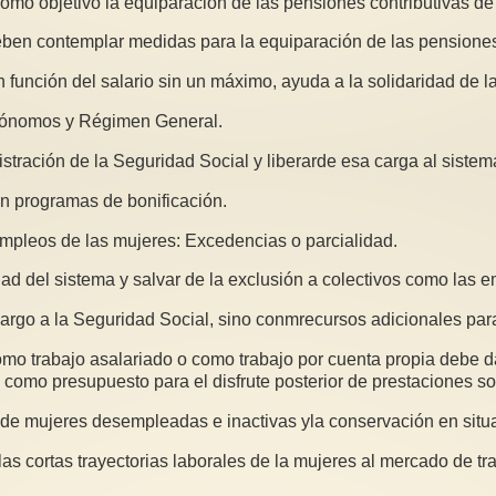
mo objetivo la equiparación de las pensiones contributivas de
eben contemplar medidas para la equiparación de las pensiones
n función del salario sin un máximo, ayuda a la solidaridad de
tónomos y Régimen General.
istración de la Seguridad Social y liberarde esa carga al siste
en programas de bonificación.
empleos de las mujeres: Excedencias o parcialidad.
ad del sistema y salvar de la exclusión a colectivos como las 
cargo a la Seguridad Social, sino conmrecursos adicionales para
como trabajo asalariado o como trabajo por cuenta propia debe da
 como presupuesto para el disfrute posterior de prestaciones so
jo de mujeres desempleadas e inactivas yla conservación en situa
as cortas trayectorias laborales de la mujeres al mercado de tr