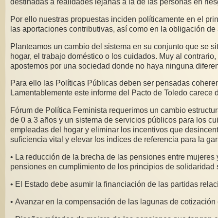
destinadas a realidades lejanas a la de las personas en ries
Por ello nuestras propuestas inciden políticamente en el pr
las aportaciones contributivas, así como en la obligación de
Planteamos un cambio del sistema en su conjunto que se sitú
hogar, el trabajo doméstico o los cuidados. Muy al contrario
apostemos por una sociedad donde no haya ninguna diferenci
Para ello las Políticas Públicas deben ser pensadas coheren
Lamentablemente este informe del Pacto de Toledo carece d
Fórum de Política Feminista requerimos un cambio estructura
de 0 a 3 años y un sistema de servicios públicos para los cu
empleadas del hogar y eliminar los incentivos que desincent
suficiencia vital y elevar los indices de referencia para la
• La reducción de la brecha de las pensiones entre mujeres 
pensiones en cumplimiento de los principios de solidaridad 
• El Estado debe asumir la financiación de las partidas rela
• Avanzar en la compensación de las lagunas de cotización 