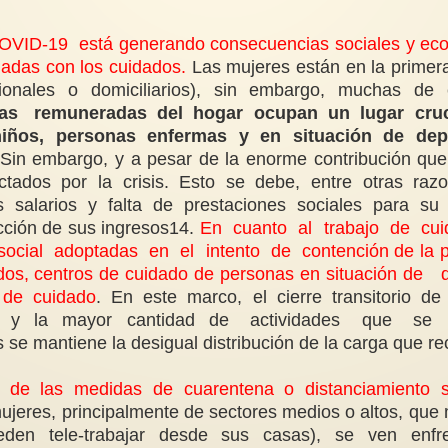
D-19 está generando consecuencias sociales y econó
nadas con los cuidados.
Las mujeres están en la primer
cionales o domiciliarios), sin embargo, muchas de
s remuneradas del hogar ocupan un lugar crucial d
 niños, personas enfermas y en situación de dep
Sin embargo, y a pesar de la enorme contribución que 
ectados por la crisis. Esto se debe, entre otras ra
s salarios y falta de prestaciones sociales para su
ción de sus ingresos14.
En cuanto al trabajo de cui
ocial adoptadas en el intento de contención de la p
uidados, centros de cuidado de personas en situació
) de cuidado
. En este marco, el cierre transitorio de 
empo y la mayor cantidad de actividades que s
e mantiene la desigual distribución de la carga que re
6 de las medidas de cuarentena o distanciamiento soci
mujeres, principalmente de sectores medios o altos, qu
den tele-trabajar desde sus casas), se ven enfren