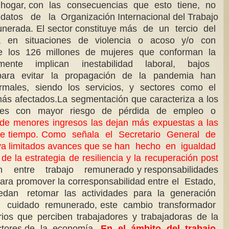
l hogar, con las consecuencias que esto tiene, no
atos de la Organización Internacional del Trabajo
emunerada. El sector constituye más de un tercio del
as, en situaciones de violencia o acoso y/o con
 de los 126 millones de mujeres que conforman la
ualmente implican inestabilidad laboral, bajos
o para evitar la propagación de la pandemia han
formales, siendo los servicios, y sectores como el
afectados.La segmentación que caracteriza a los
tores con mayor riesgo de pérdida de
empleo o
s de menores ingresos las dejan más expuestas a las
eza de tiempo. Como señala el Secretario General de
os ya limitados avances que se han hecho en igualdad
 la estrategia de resiliencia y la recuperación post
ión entre trabajo remunerado y responsabilidades
ra promover la corresponsabilidad entre el Estado,
dan retomar las actividades para la generación
 cuidado remunerado, este cambio transformador
os que perciben trabajadores y trabajadoras de la
sectores de la economía.
En el ámbito del trabajo