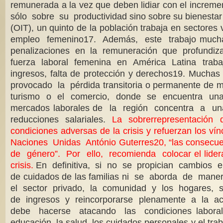
remunerada a la vez que deben lidiar con el incr
sólo sobre su productividad sino sobre su bienes
(OIT), un quinto de la población trabaja en sectore
empleo femenino17. Además, este trabajo muchas
penalizaciones en la remuneración que profundiz
fuerza laboral femenina en América Latina tra
ingresos, falta de protección y derechos19. Mu
provocado la pérdida transitoria o permanente de 
turismo o el comercio, donde se encuentra una 
mercados laborales de la región concentra a 
reducciones salariales.
La sobrerrepresentación de
condiciones adversas de la crisis y refuerzan los 
Naciones Unidas António Guterres20, “las consecuenc
de género”. Por ello, recomienda colocar el lideraz
crisis.
En definitiva, si no se propician cambios
de cuidados de las familias ni se aborda de maner
el sector privado, la comunidad y los hogares
de ingresos y reincorporarse plenamente a la 
debe hacerse atacando las condiciones laborales 
educación, la salud, los cuidados personales y el 