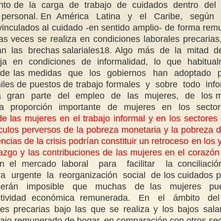
emento de la carga de trabajo de cuidados dentro de
tar personal. En América Latina y el Caribe, según d
s vinculados al cuidado -en sentido amplio- de forma r
 veces se realiza en condiciones laborales precari
an las brechas salariales18. Algo más de la mitad
baja en condiciones de informalidad, lo que habit
chas de las medidas que los gobiernos han adoptad
miles de puestos de trabajo formales y sobre todo in
gran parte del empleo de las mujeres, de los más 
una proporción importante de mujeres en los sec
 las mujeres en el trabajo informal y en los sectore
vínculos perversos de la pobreza monetaria y la pobr
ias de la crisis podrían constituir un retroceso en l
go y las contribuciones de las mujeres en el corazón de
 en el mercado laboral para facilitar la conciliac
a urgente la reorganización social de los cuidados pa
, serán imposible que muchas de las mujeres pue
actividad económica remunerada. En el ámbito del
precarias bajo las que se realiza y los bajos salari
trabajo remunerado de hogar, en comparación con otros 