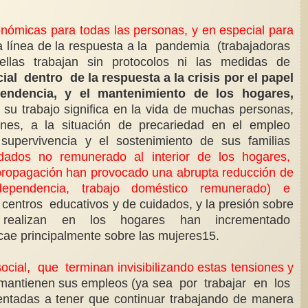
micas para todas las personas, y en especial para
a línea de la respuesta a la pandemia (trabajadoras
 ellas trabajan sin protocolos ni las medidas de
entro de la respuesta a la crisis por el papel
endencia, y el mantenimiento de los hogares,
su trabajo significa en la vida de muchas personas,
zones, a la situación de precariedad en el empleo
 supervivencia y el sostenimiento de sus familias
dados no remunerado al interior de los hogares,
ropagación han provocado una abrupta reducción de
n de dependencia, trabajo doméstico remunerado) e
centros educativos y de cuidados, y la presión sobre
e realizan en los hogares han incrementado
cae principalmente sobre las mujeres15.
al, que terminan invisibilizando estas tensiones y
e mantienen sus empleos (ya sea por trabajar en los
tadas a tener que continuar trabajando de manera