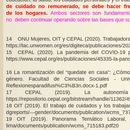
de cuidado no remunerado, se debe hacer frent
de los hogares.
Ambos sectores son fundamenta
no deben continuar operando sobre las bases que s
14 ONU Mujeres, OIT y CEPAL (2020). Trabajadoras r
https://lac.unwomen.org/es/digiteca/publicaciones/202
15
CEPAL (2020). La pandemia del COVID-19 pro
https://www.cepal.org/es/publicaciones/45335-la-pand
16
La romantización del “quedate en casa”: ¿C
ómo 
Reflexionesparadifusi%C3%B3n.docx-1.pdf
17
https://repositorio.cepal.org/bitstream/
handle/11362/4
18
OIT (2019). El trabajo de cuidados y los trabaj
dgreports/---gender/documents/publication/wcms_73
19
OIT (2019). Panorama Temático Laboral
lima/documents/publication/wcms_715183.pdf
20