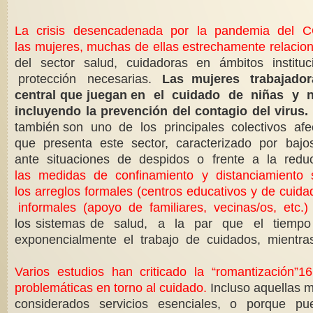
La crisis desencadenada por la pandemia del COVI
las mujeres, muchas de ellas estrechamente relacio
del sector salud, cuidadoras en ámbitos institu
protección necesarias.
Las mujeres trabajadora
central que juegan en el cuidado de niñas y
incluyendo la prevención del contagio del virus.
también son uno de los principales colectivos af
que presenta este sector, caracterizado por bajo
ante situaciones de despidos o frente a la reduc
las medidas de confinamiento y distanciamiento s
los arreglos formales (centros educativos y de c
informales (apoyo de familiares, vecinas/os, etc.
los sistemas de salud, a la par que el ti
exponencialmente el trabajo de cuidados, mientras s
Varios estudios han criticado la “romantización”1
problemáticas en torno al cuidado.
Incluso aquellas 
considerados servicios esenciales, o porque pue