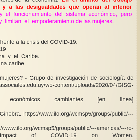
o y a las desigualdades que operan al interior
 el funcionamiento del sistema económico, pero
y limitan el empoderamiento de las mujeres.
ente a la crisis del COVID-19.
-19
na y el Caribe.
ina-caribe
 mujeres? - Grupo de investigación de
sociología de
ciassociales.edu.uy/wp-content/
uploads/2020/04/GISG-
CEPAL (2019). La autonomía de las mujeres en escenarios económicos cambiantes [en línea]
 Ginebra.
https://www.ilo.org/wcmsp5/
groups/public/---
://www.ilo.org/wcmsp5/groups/public/---americas/---ro-
Impact of COVID-
19 on Women.