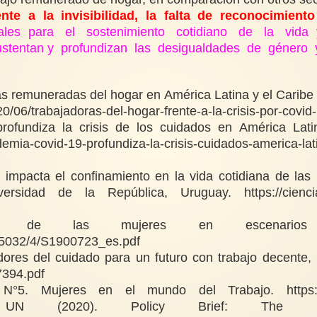
e a la invisibilidad, la falta de reconocimient
les para el sostenimiento cotidiano de la vida y
ustentan y profundizan las desigualdades de género 
emuneradas del hogar en América Latina y el Caribe fr
0/06/trabajadoras-del-hogar-frente-a-la-crisis-por-covid
fundiza la crisis de los cuidados en América Lati
emia-covid-19-profundiza-la-crisis-cuidados-america-lat
impacta el confinamiento en la vida cotidiana de las
género. Facultad de Ciencias Sociales - Universidad de la República, Uruguay.
https://cien
5032/4/S1900723_es.pdf
adores del cuidado para un futuro con trabajo decente,
7394.pdf
, N°5. Mujeres en el mundo del Trabajo.
https
UN (2020). Policy Brief: The 