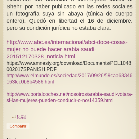
Shehri por haber publicado en las redes sociales
un fotografía suya sin abaya (túnica de cuerpo
entero). Quedó en libertad el 16 de diciembre,
pero su condición jurídica no estaba clara.
http://www.abc.es/internacional/abci-doce-cosas-
mujer-no-puede-hacer-arabia-saudi-
201512170328_noticia.html
https://www.amnesty.org/download/Documents/POL1048
002017SPANISH.PDF
http://www.elmundo.es/sociedad/2017/09/26/59caa68346
163fcc0b8b4586.html
http://www.portalcoches.net/nosotros/arabia-saudi-votara-
si-las-mujeres-pueden-conducir-o-no/14359.html
at
0:03
Compartir