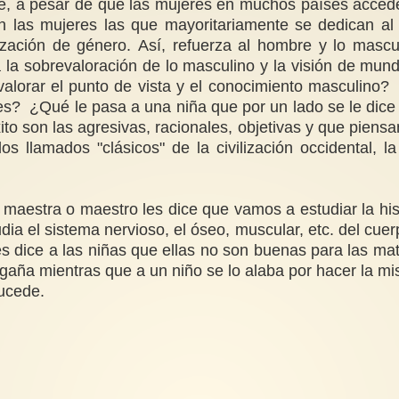
ente, a pesar de que las mujeres en muchos países acced
las mujeres las que mayoritariamente se dedican al m
ización de género. Así, refuerza al hombre y lo mascul
za la sobrevaloración de lo masculino y la visión de m
lorar el punto de vista y el conocimiento masculino
es? ¿Qué le pasa a una niña que por un lado se le dice q
ito son las agresivas, racionales, objetivas y que pien
s llamados "clásicos" de la civilización occidental, l
maestra o maestro les dice que vamos a estudiar la his
ia el sistema nervioso, el óseo, muscular, etc. del cue
dice a las niñas que ellas no son buenas para las mat
gaña mientras que a un niño se lo alaba por hacer la 
sucede.