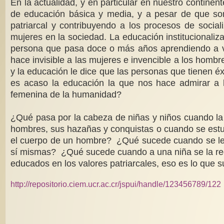
En la actualidad, y en particular en nuestro contin
de educación básica y media, y a pesar de que son 
patriarcal y contribuyendo a los procesos de social
mujeres en la
sociedad. La educación institucionali
persona que pasa doce o más años aprendiendo a va
hace invisible a las mujeres e invencible a los hombr
y la educación le dice que las personas que tienen éx
es acaso la educación la que nos hace admirar a lo
femenina de la humanidad?
¿Qué pasa por la cabeza de niñas y niños cuando la 
hombres, sus hazañas y conquistas o cuando se estud
el cuerpo de un hombre? ¿Qué sucede cuando se les 
sí mismas? ¿Qué sucede cuando a una niña se la re
educados en los valores patriarcales, eso es lo que 
http://repositorio.ciem.ucr.ac.cr/jspui/handle/123456789/122