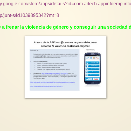
lay.google.com/store/apps/details?id=com.artech.appinfoemp.in
app/junt-s/id1039895342?mt=8
e a frenar la violencia de género y conseguir una sociedad