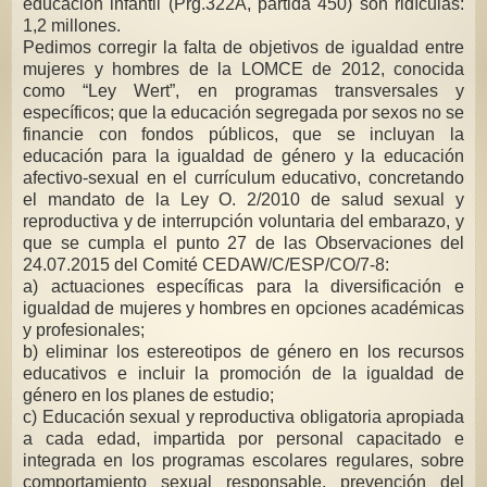
educación infantil (Prg.322A, partida 450) son ridículas:
1,2 millones.
Pedimos corregir la falta de objetivos de igualdad entre
mujeres y hombres de la LOMCE de 2012, conocida
como “Ley Wert”, en programas transversales y
específicos; que la educación segregada por sexos no se
financie con fondos públicos, que se incluyan la
educación para la igualdad de género y la educación
afectivo-sexual en el currículum educativo, concretando
el mandato de la Ley O. 2/2010 de salud sexual y
reproductiva y de interrupción voluntaria del embarazo, y
que se cumpla el punto 27 de las Observaciones del
24.07.2015 del Comité CEDAW/C/ESP/CO/7-8:
a) actuaciones específicas para la diversificación e
igualdad de mujeres y hombres en opciones académicas
y profesionales;
b) eliminar los estereotipos de género en los recursos
educativos e incluir la promoción de la igualdad de
género en los planes de estudio;
c) Educación sexual y reproductiva obligatoria apropiada
a cada edad, impartida por personal capacitado e
integrada en los programas escolares regulares, sobre
comportamiento sexual responsable, prevención del