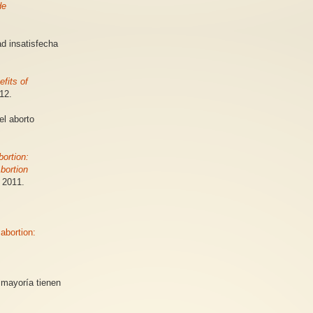
de
d insatisfecha
fits of
12.
l aborto
ortion:
bortion
 2011.
abortion:
 mayoría tienen