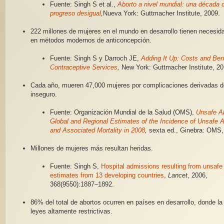
Fuente: Singh S et al.,
Aborto a nivel mundial: una década 
progreso desigual
,
Nueva York: Guttmacher Institute, 2009.
222 millones de mujeres en el mundo en desarrollo tienen necesida
en métodos modernos de anticoncepción.
Fuente: Singh S y Darroch JE,
Adding It Up: Costs and Bene
Contraceptive Services
,
New York: Guttmacher Institute, 20
Cada año, mueren 47,000 mujeres por complicaciones derivadas de
inseguro.
Fuente: Organización Mundial de la Salud (OMS),
Unsafe Ab
Global and Regional Estimates of the Incidence of Unsafe A
and Associated Mortality in 2008
,
sexta ed., Ginebra: OMS,
Millones de mujeres más resultan heridas.
Fuente: Singh S,
Hospital admissions resulting from unsafe 
estimates from 13 developing countries
,
Lancet
, 2006,
368(9550):1887–1892.
86% del total de abortos ocurren en países en desarrollo, donde la
leyes altamente restrictivas.