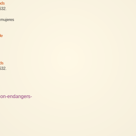
nds
632.
s mujeres
de
.
nds
632.
tion-endangers-