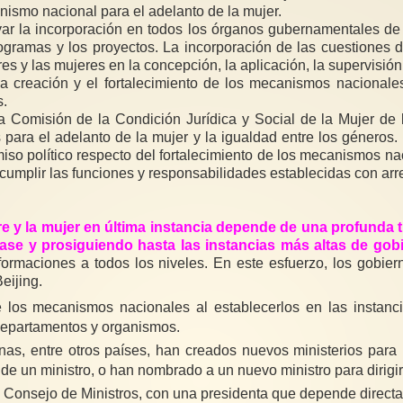
ismo nacional para el adelanto de la mujer.
r la incorporación en todos los órganos gubernamentales de u
 programas y los proyectos. La incorporación de las cuestiones
s y las mujeres en la concepción, la aplicación, la supervisión 
a creación y el fortalecimiento de los mecanismos nacional
s.
la Comisión de la Condición Jurídica y Social de la Mujer 
para el adelanto de la mujer y la igualdad entre los géneros
o político respecto del fortalecimiento de los mecanismos nac
 cumplir las funciones y responsabilidades establecidas con ar
mbre y la mujer en última instancia depende de una profund
ase y prosiguiendo hasta las instancias más altas de gob
ormaciones a todos los niveles. En este esfuerzo, los gobie
eijing.
 los mecanismos nacionales al establecerlos en las instanci
 departamentos y organismos.
nas, entre otros países, han creados nuevos ministerios para
e un ministro, o han nombrado a un nuevo ministro para dirigir
 Consejo de Ministros, con una presidenta que depende directa