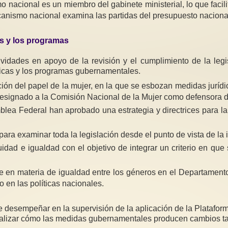
mo nacional es un miembro del gabinete ministerial, lo que facil
canismo nacional examina las partidas del presupuesto naciona
as
y los programas
dades en apoyo de la revisión y el cumplimiento de la legis
íticas y los programas gubernamentales.
ción del papel de la mujer, en la que se esbozan medidas jurídic
designado a la Comisión Nacional de la Mujer como defensora d
blea Federal han aprobado una estrategia y directrices para l
ara examinar toda la legislación desde el punto de vista de la 
dad e igualdad con el objetivo de integrar un criterio en que
 en materia de igualdad entre los géneros en el Departamento
 en las políticas nacionales.
desempeñar en la supervisión de la aplicación de la Plataform
 analizar cómo las medidas gubernamentales producen cambios tan