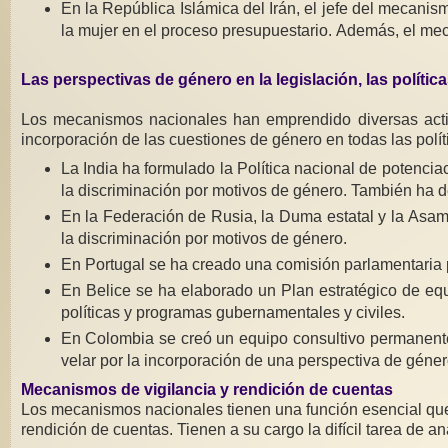
En la República Islámica del Irán, el jefe del mecanis
la mujer en el proceso presupuestario. Además, el me
Las perspectivas de género
en la legislación, las polític
Los mecanismos nacionales han emprendido diversas activi
incorporación de las cuestiones de género en todas las pol
La India ha formulado la Política nacional de potencia
la discriminación por motivos de género. También ha 
En la Federación de Rusia, la Duma estatal y la Asam
la discriminación por motivos de género.
En Portugal se ha creado una comisión parlamentaria p
En Belice se ha elaborado un Plan estratégico de equi
políticas y programas gubernamentales y civiles.
En Colombia se creó un equipo consultivo permanente
velar por la incorporación de una perspectiva de género
Mecanismos de vigilancia y rendición de cuentas
Los mecanismos nacionales tienen una función esencial que 
rendición de cuentas. Tienen a su cargo la difícil tarea de