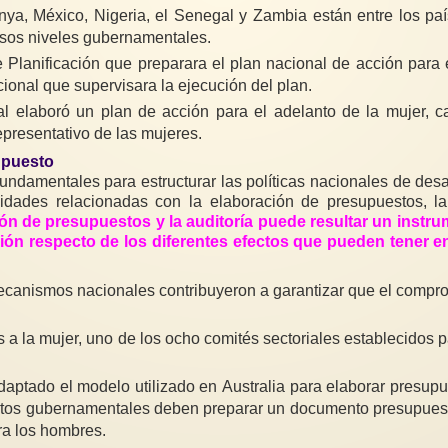
 Kenya, México, Nigeria, el Senegal y Zambia están entre los 
rsos niveles gubernamentales.
Planificación que preparara el plan nacional de acción para e
ional que supervisara la ejecución del plan.
elaboró un plan de acción para el adelanto de la mujer, ca
representativo de las mujeres.
supuesto
amentales para estructurar las políticas nacionales de desar
vidades relacionadas con la elaboración de presupuestos, l
ción de presupuestos y la auditoría puede resultar un instr
ación respecto de los diferentes efectos que pueden tener 
ecanismos nacionales contribuyeron a garantizar que el compro
.
a la mujer, uno de los ocho comités sectoriales establecidos pa
adaptado el modelo utilizado en Australia para elaborar presu
ntos gubernamentales deben preparar un documento presupuest
ra los hombres.