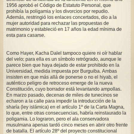
1956 aprobó el Código de Estatuto Personal, que
prohibía la poligamia y los divorcios por repudio.
Además, restringió los enlaces concertados, dio a la
mujer autoridad para rechazar las propuestas de
matrimonio y estableció en 17 años la edad mínima de
esta para casarse.
Como Hayer, Kacha Dalel tampoco quiere ni oír hablar
del velo; para ella es un símbolo retrógrado, aunque le
parece bien que haya dejado de estar prohibido en la
Universidad, medida impuesta por Burguiba. Ambas
insisten en que más allá de ponerse o no el hiyab, el
auténtico peligro de retroceso emerge de la nueva
Constitución, cuyo borrador está levantando ampollas.
En marzo pasado, decenas de miles de tunecinos se
echaron a la calle para impedir la introducción de la
sharía (ley islámica) en el artículo 1º de la Carta Magna,
lo que, entre otras consecuencias, habría reinstaurado la
poligamia. Lo lograron, pero el ala conservadora
musulmana apenas tardó cinco meses en abrir otro frente
de batalla. El artículo 28º del proyecto constitucional