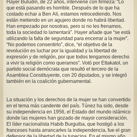
Hayer Buludin, de 22 años, interviene con firmeza: “Lo
que está pasando es horrible. Después de lo que ha
costado echar a Ben Ali, estamos retrocediendo. Nos
están metiendo en un agujero donde no habrá libertad.
Han empezado por nosotras, pero si no les frenamos,
toda la sociedad lo lamentará”. Hayer añade que “se está
utilizando la falta de seguridad para encerrar a la mujer”.
“No podemos consentirlo”, dice, “el objetivo de la
revolución es luchar por la igualdad y la libertad de
expresión y de religión, por que todos tengamos derecho
a vivir la religión como queramos”. Votó por Ettakatol, un
partido social demócrata que resultó el tercero de la
Asamblea Constituyente, con 20 diputados, y se integró
también en la coalición gubernamental.
La situación y los derechos de la mujer se han convertido
en el tema más candente del país. Túnez ha sido, desde
su independencia en 1956, el Estado del mundo islámico
donde las mujeres han gozado de mayor consideración.
El líder nacionalista Habib Burguiba, que hostigó a los
franceses hasta arrancarles la independencia, fue el gran
defensor de la libertad de la tunecina. En el mismo año