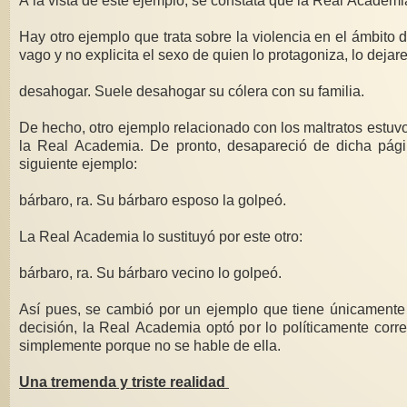
A la vista de este ejemplo, se constata que la Real Academia 
Hay otro ejemplo que trata sobre la violencia en el ámbito
vago y no explicita el sexo de quien lo protagoniza, lo deja
desahogar. Suele desahogar su cólera con su familia.
De hecho, otro ejemplo relacionado con los maltratos estuvo
la Real Academia. De pronto, desapareció de dicha págin
siguiente ejemplo:
bárbaro, ra. Su bárbaro esposo la golpeó.
La Real Academia lo sustituyó por este otro:
bárbaro, ra. Su bárbaro vecino lo golpeó.
Así pues, se cambió por un ejemplo que tiene únicamente 
decisión, la Real Academia optó por lo políticamente correc
simplemente porque no se hable de ella.
Una tremenda y triste realidad