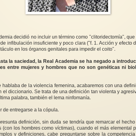
a decidió no incluir un término como "clitoridectomía", que 
e infibulación insuficiente y poco clara ("f. 1. Acción y efecto d
obstáculo en los órganos genitales para impedir el coito".
a la saciedad, la Real Academia se ha negado a introducir
ntes entre mujeres y hombres que no son genéticas ni bio
 hablaba de la violencia femenina, acabaremos con una defin
el diccionario. Se trata de una definición tan violenta y agres
ltima palabra, también el lema ninfomanía.
jer de entregarse a la cópula.
presunta definición, sin duda se tendría que remarcar el hecho
s (con los hombres como víctimas), cuando el más elemental p
emplos y definiciones, cabe preguntarse sobre la competenci