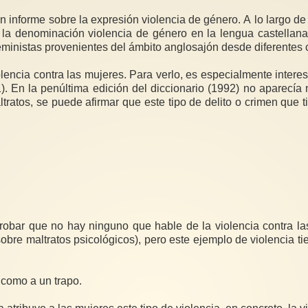
informe sobre la expresión violencia de género. A lo largo d
e la denominación violencia de género en la lengua castellan
eministas provenientes del ámbito anglosajón desde diferente
encia contra las mujeres. Para verlo, es especialmente intere
). En la penúltima edición del diccionario (1992) no aparecía
ratos, se puede afirmar que este tipo de delito o crimen que t
bar que no hay ninguno que hable de la violencia contra las
bre maltratos psicológicos), pero este ejemplo de violencia t
o como a un trapo.