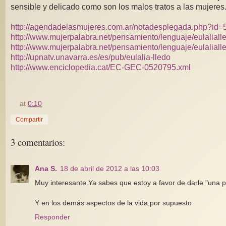
sensible y delicado como son los malos tratos a las mujeres
http://agendadelasmujeres.com.ar/notadesplegada.php?id=
http://www.mujerpalabra.net/pensamiento/lenguaje/eulalia
http://www.mujerpalabra.net/pensamiento/lenguaje/eulaliall
http://upnatv.unavarra.es/es/pub/eulalia-lledo
http://www.enciclopedia.cat/EC-GEC-0520795.xml
at
0:10
Compartir
3 comentarios:
Ana S.
18 de abril de 2012 a las 10:03
Muy interesante.Ya sabes que estoy a favor de darle "una pata
Y en los demás aspectos de la vida,por supuesto
Responder