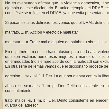
No es aventurado afirmar que la violencia doméstica, tant
ejemplo de este diccionario. El único ejemplo del DRAE res
como éste se refleja en el DRAE, ya que evita presentar a 
Si pasamos a las definiciones, vemos que el DRAE define ma
maltrato. 1. m. Acción y efecto de maltratar.
maltratar. 1. tr. Tratar mal a alguien de palabra u obra. U. t. c
En el primer lema no se hace alusión para nada a la violencia
que son víctimas numerosas mujeres a manos de sus ex p
enfermedades (no siempre acorde con la realidad) son excl
En otra serie de lemas vemos que el diccionario procede de 
agresión. ~ sexual. 1. f. Der. La que por atentar contra la lib
abuso. ~s sexuales. 1. m. pl. Der. Delito consistente en l
consentimiento.
trato. malos ~s. 1. m. pl. Der. Delito consistente en ejer
guarda del agresor.