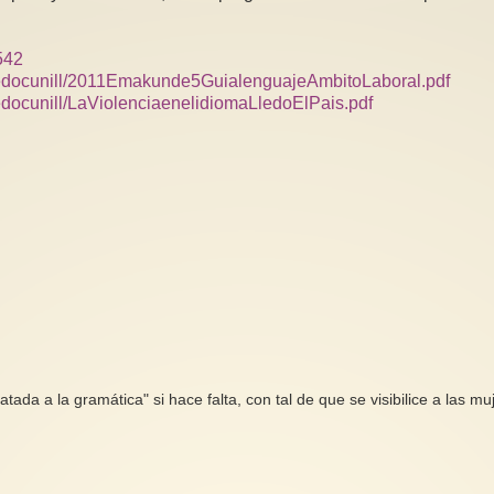
.
542
lledocunill/2011Emakunde5GuialenguajeAmbitoLaboral.pdf
edocunill/LaViolenciaenelidiomaLledoElPais.pdf
da a la gramática" si hace falta, con tal de que se visibilice a las muje