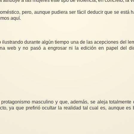
atribuye a las mujeres este tipo de violencia, en concreto, la v
 doméstico, pero, aunque pudiera ser fácil deducir que se est
remos aquí.
 ilustrando durante algún tiempo una de las acepciones del le
a web y no pasó a engrosar ni la edición en papel del dic
protagonismo masculino y que, además, se aleja totalmente de
to, ya que prefirió ocultar la realidad tal cual es, aunque e