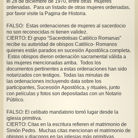
el 28 de diciembre de 1970, entre otras mujeres
ordenadas. Para un listado de otras mujeres ordenadas,
por favor visite la Pagina de Historia.
FALSO: Estas ordenaciones de mujeres al sacerdocio
no son reconocidas ni tienen validez.
CIERTO: El grupo “Sacerdotisas Catòlico Romanas”
recibe su autoridad de obispos Catòlico- Romanos
quienes están parados en sucesión Apostòlica completa.
Estos obispos dieron ordenación sacramental válida a
las mujeres mencionadas arriba. Todos los
documentos pertinentes a estas ordenaciones han sido
notarizados con testigos. Todas las minutas de
las ordenaciones incluyendo data sobre los
participantes, Sucessión Apostòlica, y rituales, junto
con peliculas y fotos son depositadas con un Notario
Pùblico.
FALSO: El celibato mandatorio tomó lugar desde la
iglesia primitiva.
CIERTO: Citas en la escritura refieren el matrimonio de
Simón Pedro. Muchas citas mencionan el matrimonio de
obispos y diaconos en las iglesias más primitivas.