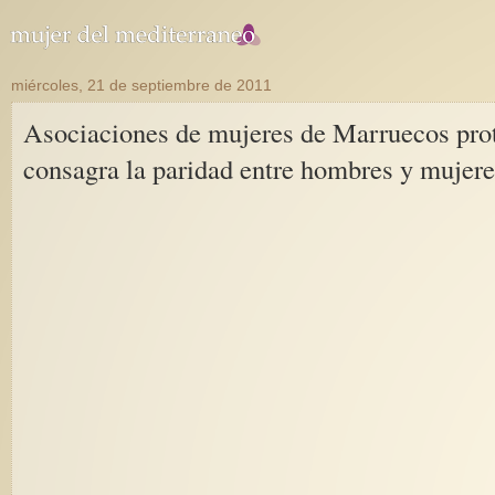
miércoles, 21 de septiembre de 2011
Asociaciones de mujeres de Marruecos protestan por que se ha incumplido la promesa de seguir el espíritu de la Constitución que
consagra la paridad entre hombres y mujere