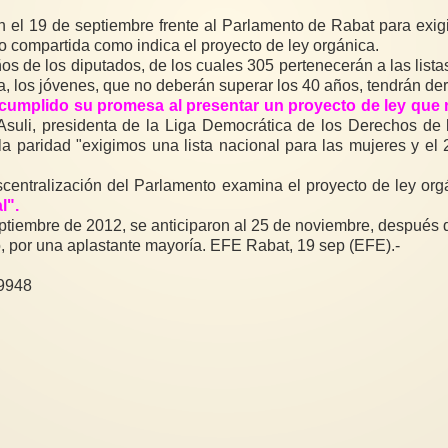
el 19 de septiembre frente al Parlamento de Rabat para exigir
o compartida como indica el proyecto de ley orgánica.
 de los diputados, de los cuales 305 pertenecerán a las listas 
s. De aceptarse la propuesta, los jóvenes, que no deberán superar los 40 años
 incumplido su promesa al presentar un proyecto de ley que 
 Asuli, presidenta de la Liga Democrática de los Derechos de 
 paridad "exigimos una lista nacional para las mujeres y el 20
scentralización del Parlamento examina el proyecto de ley or
l".
ptiembre de 2012, se anticiparon al 25 de noviembre, después d
, por una aplastante mayoría. EFE Rabat, 19 sep (EFE).-
29948