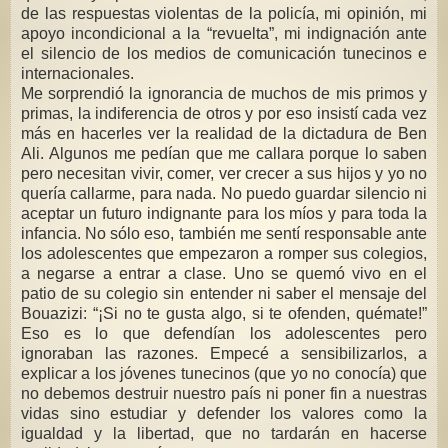
de las respuestas violentas de la policía, mi opinión, mi
apoyo incondicional a la “revuelta”, mi indignación ante
el silencio de los medios de comunicación tunecinos e
internacionales.
Me sorprendió la ignorancia de muchos de mis primos y
primas, la indiferencia de otros y por eso insistí cada vez
más en hacerles ver la realidad de la dictadura de Ben
Ali. Algunos me pedían que me callara porque lo saben
pero necesitan vivir, comer, ver crecer a sus hijos y yo no
quería callarme, para nada. No puedo guardar silencio ni
aceptar un futuro indignante para los míos y para toda la
infancia. No sólo eso, también me sentí responsable ante
los adolescentes que empezaron a romper sus colegios,
a negarse a entrar a clase. Uno se quemó vivo en el
patio de su colegio sin entender ni saber el mensaje del
Bouazizi: “¡Si no te gusta algo, si te ofenden, quémate!”
Eso es lo que defendían los adolescentes pero
ignoraban las razones. Empecé a sensibilizarlos, a
explicar a los jóvenes tunecinos (que yo no conocía) que
no debemos destruir nuestro país ni poner fin a nuestras
vidas sino estudiar y defender los valores como la
igualdad y la libertad, que no tardarán en hacerse