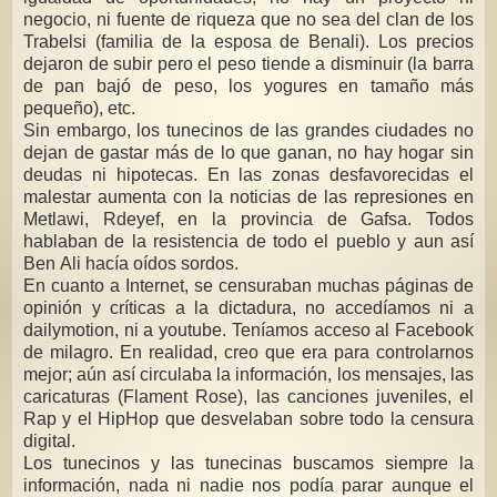
negocio, ni fuente de riqueza que no sea del clan de los
Trabelsi (familia de la esposa de Benali). Los precios
dejaron de subir pero el peso tiende a disminuir (la barra
de pan bajó de peso, los yogures en tamaño más
pequeño), etc.
Sin embargo, los tunecinos de las grandes ciudades no
dejan de gastar más de lo que ganan, no hay hogar sin
deudas ni hipotecas. En las zonas desfavorecidas el
malestar aumenta con la noticias de las represiones en
Metlawi, Rdeyef, en la provincia de Gafsa. Todos
hablaban de la resistencia de todo el pueblo y aun así
Ben Ali hacía oídos sordos.
En cuanto a Internet, se censuraban muchas páginas de
opinión y críticas a la dictadura, no accedíamos ni a
dailymotion, ni a youtube. Teníamos acceso al Facebook
de milagro. En realidad, creo que era para controlarnos
mejor; aún así circulaba la información, los mensajes, las
caricaturas (Flament Rose), las canciones juveniles, el
Rap y el HipHop que desvelaban sobre todo la censura
digital.
Los tunecinos y las tunecinas buscamos siempre la
información, nada ni nadie nos podía parar aunque el