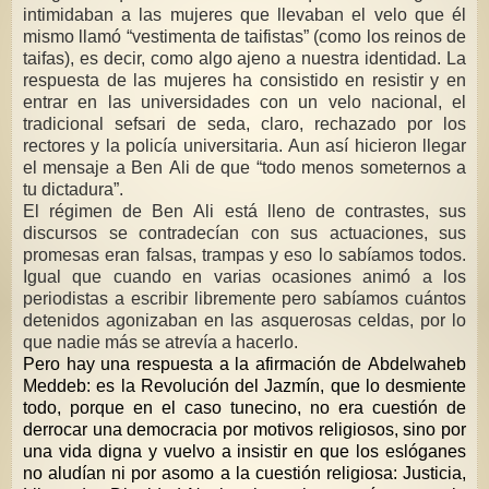
intimidaban a las mujeres que llevaban el velo que él
mismo llamó “vestimenta de taifistas” (como los reinos de
taifas), es decir, como algo ajeno a nuestra identidad. La
respuesta de las mujeres ha consistido en resistir y en
entrar en las universidades con un velo nacional, el
tradicional sefsari de seda, claro, rechazado por los
rectores y la policía universitaria. Aun así hicieron llegar
el mensaje a Ben Ali de que “todo menos someternos a
tu dictadura”.
El régimen de Ben Ali está lleno de contrastes, sus
discursos se contradecían con sus actuaciones, sus
promesas eran falsas, trampas y eso lo sabíamos todos.
Igual que cuando en varias ocasiones animó a los
periodistas a escribir libremente pero sabíamos cuántos
detenidos agonizaban en las asquerosas celdas, por lo
que nadie más se atrevía a hacerlo.
Pero hay una respuesta a la afirmación de Abdelwaheb
Meddeb: es la Revolución del Jazmín, que lo desmiente
todo, porque en el caso tunecino, no era cuestión de
derrocar una democracia por motivos religiosos, sino por
una vida digna y vuelvo a insistir en que los eslóganes
no aludían ni por asomo a la cuestión religiosa: Justicia,