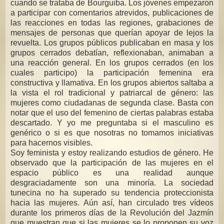
cuando se trataba de Bourguiba. Los jóvenes empezaron
a participar con comentarios atrevidos, publicaciones de
las reacciones en todas las regiones, grabaciones de
mensajes de personas que querían apoyar de lejos la
revuelta. Los grupos públicos publicaban en masa y los
grupos cerrados debatían, reflexionaban, animaban a
una reacción general. En los grupos cerrados (en los
cuales participo) la participación femenina era
constructiva y llamativa. En los grupos abiertos saltaba a
la vista el rol tradicional y patriarcal de género: las
mujeres como ciudadanas de segunda clase. Basta con
notar que el uso del femenino de ciertas palabras estaba
descartado. Y yo me preguntaba si el masculino es
genérico o si es que nosotras no tomamos iniciativas
para hacernos visibles.
Soy feminista y estoy realizando estudios de género. He
observado que la participación de las mujeres en el
espacio público es una realidad aunque
desgraciadamente son una minoría. La sociedad
tunecina no ha superado su tendencia proteccionista
hacia las mujeres. Aún así, han circulado tres vídeos
durante los primeros días de la Revolución del Jazmín
que muestran que si las mujeres se lo proponen su voz