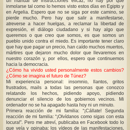
un manual de instrucciones eficaz, no hay por qué
inmolarse tal como lo hemos visto estos días en Egipto y
en Argelia. Espero que no se siga por este camino, se
pierde mucho. Pero hay que salir a manifestarse,
atreverse a hacer huelgas, a reclamar la libertad de
expresión, el diálogo ciudadano y si hay algo que
queremos o que creo que somos, es que somos un
pueblo unido contra el miedo. Es importante tener claro
que hay que pagar un precio, han caído muchos muertos,
mártires que dejaron mucho dolor que llevaremos en
nuestro corazón y, por ellos, espero que continuemos
hacia la democracia.
¿Cómo ha vivido usted personalmente estos cambios?
¿Cómo se imagina el futuro de Túnez?
Mi experiencia personal: insomnio, llantos, gritos
frustrados, mails a todas las personas que conozco
relatando los hechos, pidiendo apoyo, pidiendo
denunciar el silencio de los gobiernos vecinos. Mi
ordenador no se ha apagado hasta hoy ni un minuto.
Primera reacción de mi familia: “¡Cállate! Segunda
reacción de mi familia: “¡Olvídanos como sigas con esta
locura!”. Pero me atreví, publicaba en Facebook todo lo
que veía y opinaba: los vídeos de las manifestaciones,