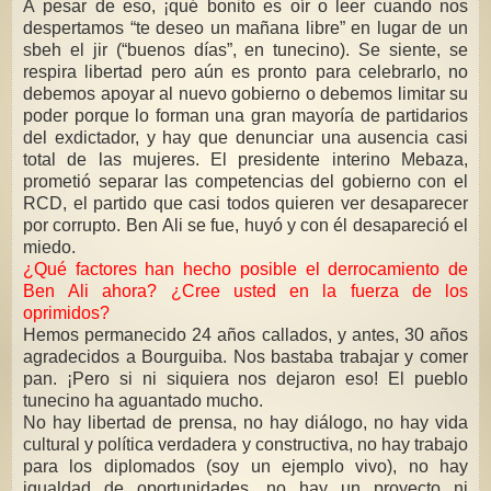
A pesar de eso, ¡qué bonito es oír o leer cuando nos
despertamos “te deseo un mañana libre” en lugar de un
sbeh el jir (“buenos días”, en tunecino). Se siente, se
respira libertad pero aún es pronto para celebrarlo, no
debemos apoyar al nuevo gobierno o debemos limitar su
poder porque lo forman una gran mayoría de partidarios
del exdictador, y hay que denunciar una ausencia casi
total de las mujeres. El presidente interino Mebaza,
prometió separar las competencias del gobierno con el
RCD, el partido que casi todos quieren ver desaparecer
por corrupto. Ben Ali se fue, huyó y con él desapareció el
miedo.
¿Qué factores han hecho posible el derrocamiento de
Ben Ali ahora? ¿Cree usted en la fuerza de los
oprimidos?
Hemos permanecido 24 años callados, y antes, 30 años
agradecidos a Bourguiba. Nos bastaba trabajar y comer
pan. ¡Pero si ni siquiera nos dejaron eso! El pueblo
tunecino ha aguantado mucho.
No hay libertad de prensa, no hay diálogo, no hay vida
cultural y política verdadera y constructiva, no hay trabajo
para los diplomados (soy un ejemplo vivo), no hay
igualdad de oportunidades, no hay un proyecto ni