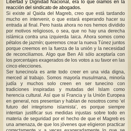
Libertad y Dignidad Nacional, era lo que oíamos en la
reacción del sindicato de abogados.
Si existe al Qaida del Magreb, creo que está tardando
mucho en intervenir, o que estará esperando hacer su
entrada al final. Pero hasta ahora no nos hemos dividido
por motivos religiosos, o sea, que no hay una derecha
islámica contra una izquierda laica. Ahora somos como
pétalos de jazmín; queremos crear la nueva Túnez juntos
porque creemos en la fuerza de la unión y la necesidad
de reconciliarnos. Algo que Ben Ali sólo aceptaría con
los porcentajes exagerados de los votos a su favor en las
cinco elecciones.
Ser tunecino/a es ante todo creer en una vida digna,
merced al trabajo. Somos mayoría musulmana, minoría
judía y muchos solo creen en ser tunecino con
tradiciones inspiradas y mutadas del Islam como
herencia cultural. Así que si Francia y la Unión Europea
en general, nos presentan y hablan de nosotros como ‘el
futuro del integrismo islamista’, es porque siempre
intentan justificar sus medidas injustas sobre todo en
materia de seguridad por el hecho de que el Magreb es
una amenaza, de que los jóvenes que eligieron practicar
correctamente y a veces exageradamente lo que se