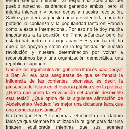
tendrá siempre enfrente. Si respeta la soberanía del
pueblo tunecino, saldremos ganando ambos, pero si
intenta intervenir y poner pegas a nuestra revolución,
Sarkozy perderá su puesto como presidente tal como ha
perdido la confianza y la popularidad tanto en Francia
como a escala internacional. Por eso no le doy mucha
importancia a la posición de Francia/Sarkozy pero he
estado hablando con amigos franceses y me han dicho
que ellos apoyan y creen en la legitimidad de nuestra
revolución y nuestra determinación por volver a
reconstruirnos bajo una organización democrática, una
república, supongo.
Uno de los argumentos del gobierno francés para apoyar
a Ben Ali era para asegurarse de que se frenara la
influencia de las corrientes islamistas, es decir, la
presencia del Islam en el espacio público y en la política.
¿Hasta qué punto la Revolución del Jazmín desmiente
esta tesis? ¿Qué opina de la siguiente afirmación de
Abdelwahab Meddeb: “es mejor una dictadura laica que
una democracia islámica”?
No creo que Ben Ali encarnara el modelo de dictadura
laica ya que siempre ha utilizado la religión para dar una
imagen equilibrada mientras que sus agentes