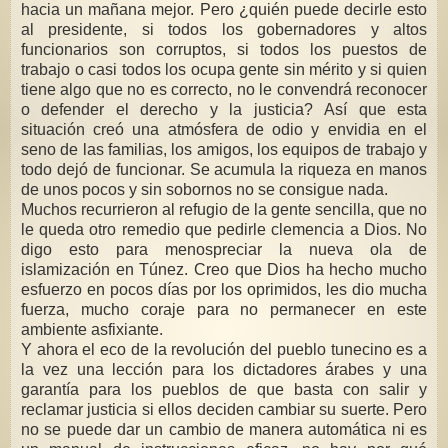
hacia un mañana mejor. Pero ¿quién puede decirle esto
al presidente, si todos los gobernadores y altos
funcionarios son corruptos, si todos los puestos de
trabajo o casi todos los ocupa gente sin mérito y si quien
tiene algo que no es correcto, no le convendrá reconocer
o defender el derecho y la justicia? Así que esta
situación creó una atmósfera de odio y envidia en el
seno de las familias, los amigos, los equipos de trabajo y
todo dejó de funcionar. Se acumula la riqueza en manos
de unos pocos y sin sobornos no se consigue nada.
Muchos recurrieron al refugio de la gente sencilla, que no
le queda otro remedio que pedirle clemencia a Dios. No
digo esto para menospreciar la nueva ola de
islamización en Túnez. Creo que Dios ha hecho mucho
esfuerzo en pocos días por los oprimidos, les dio mucha
fuerza, mucho coraje para no permanecer en este
ambiente asfixiante.
Y ahora el eco de la revolución del pueblo tunecino es a
la vez una lección para los dictadores árabes y una
garantía para los pueblos de que basta con salir y
reclamar justicia si ellos deciden cambiar su suerte. Pero
no se puede dar un cambio de manera automática ni es