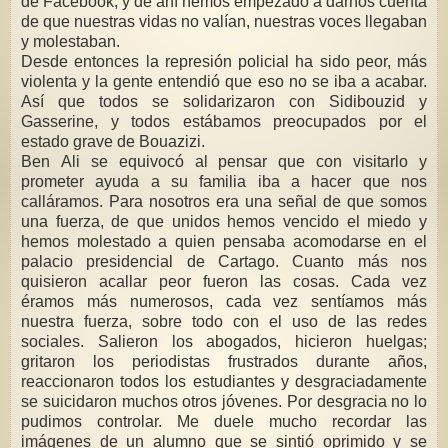
de Facebook, y de ahí hemos empezado a darnos cuenta
de que nuestras vidas no valían, nuestras voces llegaban
y molestaban.
Desde entonces la represión policial ha sido peor, más
violenta y la gente entendió que eso no se iba a acabar.
Así que todos se solidarizaron con Sidibouzid y
Gasserine, y todos estábamos preocupados por el
estado grave de Bouazizi.
Ben Ali se equivocó al pensar que con visitarlo y
prometer ayuda a su familia iba a hacer que nos
calláramos. Para nosotros era una señal de que somos
una fuerza, de que unidos hemos vencido el miedo y
hemos molestado a quien pensaba acomodarse en el
palacio presidencial de Cartago. Cuanto más nos
quisieron acallar peor fueron las cosas. Cada vez
éramos más numerosos, cada vez sentíamos más
nuestra fuerza, sobre todo con el uso de las redes
sociales. Salieron los abogados, hicieron huelgas;
gritaron los periodistas frustrados durante años,
reaccionaron todos los estudiantes y desgraciadamente
se suicidaron muchos otros jóvenes. Por desgracia no lo
pudimos controlar. Me duele mucho recordar las
imágenes de un alumno que se sintió oprimido y se