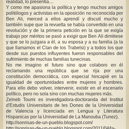
realidad, lo presentía…
Y como me apasiona la política y tengo muchos amigos
politólogos y activistas en la oposición no reconocida por
Ben Ali, merced a ellos aprendí y discutí mucho y
también supe que la revuelta se había convertido en una
revolución y de la primera petición en la que se exigía
trabajo por méritos se pasó a exigir que Ben Ali dimitiese
y que se lo juzgara a él, a su esposa y a su familia (a la
que llamamos el Clan de los Trabelsi) y a todos los que
desde sus puestos influyentes fueron responsables del
sufrimiento de muchas familias tunecinas.
No me imagino el futuro sino que colaboro en él
reclamando una república que se rija por una
constitución democrática, con especial hincapié en la
igualdad de oportunidades entre mujeres y hombres.
Para ello debo volver, intervenir, existir en el escenario
político, pero no sola sino con muchas mujeres más.
Zeïneb Toumi es investigadora-doctoranda del Institut
d'Estudis Universitaris de les Dones de la Universidad
de Valencia y licenciada en Lengua y Literatura
Hispanicas por la Universidad de La Manouba (Tunez).
http://sonrisas-de-un-pueblo.blogspot.com/
http://sonrisas-de-un-pueblo.blogspot.com/2011/04/la-