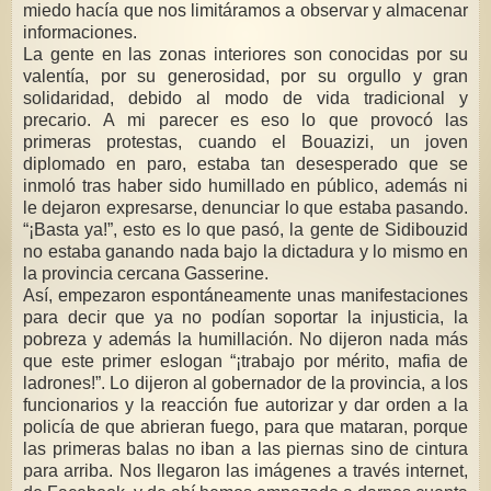
miedo hacía que nos limitáramos a observar y almacenar
informaciones.
La gente en las zonas interiores son conocidas por su
valentía, por su generosidad, por su orgullo y gran
solidaridad, debido al modo de vida tradicional y
precario. A mi parecer es eso lo que provocó las
primeras protestas, cuando el Bouazizi, un joven
diplomado en paro, estaba tan desesperado que se
inmoló tras haber sido humillado en público, además ni
le dejaron expresarse, denunciar lo que estaba pasando.
“¡Basta ya!”, esto es lo que pasó, la gente de Sidibouzid
no estaba ganando nada bajo la dictadura y lo mismo en
la provincia cercana Gasserine.
Así, empezaron espontáneamente unas manifestaciones
para decir que ya no podían soportar la injusticia, la
pobreza y además la humillación. No dijeron nada más
que este primer eslogan “¡trabajo por mérito, mafia de
ladrones!”. Lo dijeron al gobernador de la provincia, a los
funcionarios y la reacción fue autorizar y dar orden a la
policía de que abrieran fuego, para que mataran, porque
las primeras balas no iban a las piernas sino de cintura
para arriba. Nos llegaron las imágenes a través internet,