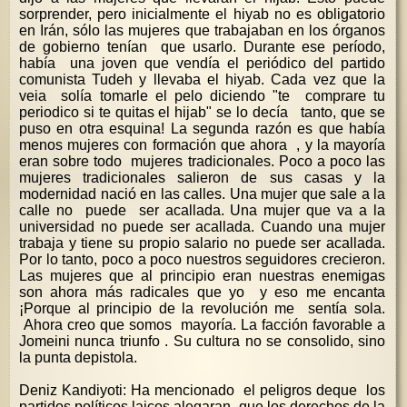
sorprender, pero inicialmente el hiyab no es obligatorio
en Irán, sólo las mujeres que trabajaban en los órganos
de gobierno tenían que usarlo. Durante ese período,
había una joven que vendía el periódico del partido
comunista Tudeh y llevaba el hiyab. Cada vez que la
veia solía tomarle el pelo diciendo "te comprare tu
periodico si te quitas el hijab" se lo decía tanto, que se
puso en otra esquina! La segunda razón es que había
menos mujeres con formación que ahora , y la mayoría
eran sobre todo mujeres tradicionales. Poco a poco las
mujeres tradicionales salieron de sus casas y la
modernidad nació en las calles. Una mujer que sale a la
calle no puede ser acallada. Una mujer que va a la
universidad no puede ser acallada. Cuando una mujer
trabaja y tiene su propio salario no puede ser acallada.
Por lo tanto, poco a poco nuestros seguidores crecieron.
Las mujeres que al principio eran nuestras enemigas
son ahora más radicales que yo y eso me encanta
¡Porque al principio de la revolución me sentía sola.
Ahora creo que somos mayoría. La facción favorable a
Jomeini nunca triunfo . Su cultura no se consolido, sino
la punta depistola.
Deniz Kandiyoti: Ha mencionado el peligros deque los
partidos políticos laicos alegaran que los derechos de la