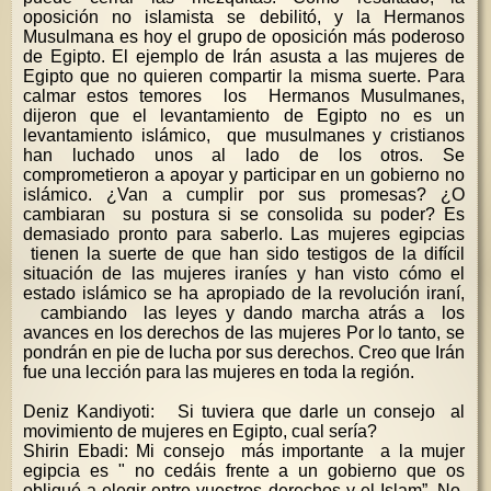
oposición no islamista se debilitó, y la Hermanos
Musulmana es hoy el grupo de oposición más poderoso
de Egipto. El ejemplo de Irán asusta a las mujeres de
Egipto que no quieren compartir la misma suerte. Para
calmar estos temores los Hermanos Musulmanes,
dijeron que el levantamiento de Egipto no es un
levantamiento islámico, que musulmanes y cristianos
han luchado unos al lado de los otros. Se
comprometieron a apoyar y participar en un gobierno no
islámico. ¿Van a cumplir por sus promesas? ¿O
cambiaran su postura si se consolida su poder? Es
demasiado pronto para saberlo. Las mujeres egipcias
tienen la suerte de que han sido testigos de la difícil
situación de las mujeres iraníes y han visto cómo el
estado islámico se ha apropiado de la revolución iraní,
cambiando las leyes y dando marcha atrás a los
avances en los derechos de las mujeres Por lo tanto, se
pondrán en pie de lucha por sus derechos. Creo que Irán
fue una lección para las mujeres en toda la región.
Deniz Kandiyoti: Si tuviera que darle un consejo al
movimiento de mujeres en Egipto, cual sería?
Shirin Ebadi: Mi consejo más importante a la mujer
egipcia es " no cedáis frente a un gobierno que os
obligué a elegir entre vuestros derechos y el Islam”. No