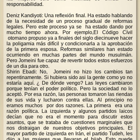
responsabilidad.
Deniz Kandiyoti: Una reflexión final. Ha estado hablando
de la necesidad de un proceso gradual de reformas
legales. Pero este proceso ya se ha estado dando por
mucho tiempo ahora. Por ejemplo,El Código Cívil
otomano propuso ya a finales del siglo diecinueve hacer
la poligamia más difícil y condicionarla a la aprobación
de la primera esposa. Reformas similares han estado
ocurriendo en muchas partes del mundo musulmán.
Pero Jomeini fue capaz de revertir todos estos esfuerzos
de un dia para otro.
Shirin Ebadi: No, Jomeini no hizo los cambios tan
repentinamente. Si hubiera sido asi la gente como yo no
estaría aquí. ¿ De dónde vengo? Las leyes cambiaron
porque tenían el poder político. Pero la sociedad no lo
aceptó. Por esa razón, las personas tomaron las riendas
de sus vida y lucharon contra ellas. Al principio no
eramos muchos por dos razones. La primera era una
razón política. La izquierda y algunos partidos laicos
decían que no era el momento para discutir estos
asuntos, que se trataba de cuestiones marginales que
nos distraigan de nuestros objetivos principales. El
mayor partido de izquierda en Irán, el partido Tudeh, les
dijo a las mujeres que llevaran el hijab. Esto puede