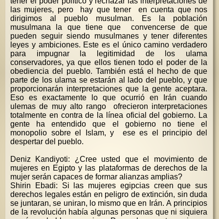
tener el poder político y rechazar las interpretaciones de
las mujeres, pero hay que tener en cuenta que nos
dirigimos al pueblo musulman. Es la población
musulmana la que tiene que convencerse de que
pueden seguir siendo musulmanes y tener diferentes
leyes y ambiciones. Este es el único camino verdadero
para impugnar la legitimidad de los ulama
conservadores, ya que ellos tienen todo el poder de la
obediencia del pueblo. También está el hecho de que
parte de los ulama se estarán al lado del pueblo, y que
proporcionarán interpretaciones que la gente aceptara.
Eso es exactamente lo que ocurrió en Irán cuando
ulemas de muy alto rango ofrecieron interpretaciones
totalmente en contra de la línea oficial del gobierno. La
gente ha entendido que el gobierno no tiene el
monopolio sobre el Islam, y ese es el principio del
despertar del pueblo.
Deniz Kandiyoti: ¿Cree usted que el movimiento de
mujeres en Egipto y las plataformas de derechos de la
mujer serán capaces de formar alianzas amplias?
Shirin Ebadi: Si las mujeres egipcias creen que sus
derechos legales están en peligro de extinción, sin duda
se juntaran, se uniran, lo mismo que en Irán. A principios
de la revolución había algunas personas que ni siquiera