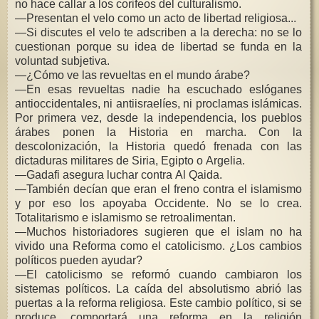
no hace callar a los corifeos del culturalismo.
—Presentan el velo como un acto de libertad religiosa...
—Si discutes el velo te adscriben a la derecha: no se lo
cuestionan porque su idea de libertad se funda en la
voluntad subjetiva.
—¿Cómo ve las revueltas en el mundo árabe?
—En esas revueltas nadie ha escuchado eslóganes
antioccidentales, ni antiisraelíes, ni proclamas islámicas.
Por primera vez, desde la independencia, los pueblos
árabes ponen la Historia en marcha. Con la
descolonización, la Historia quedó frenada con las
dictaduras militares de Siria, Egipto o Argelia.
—Gadafi asegura luchar contra Al Qaida.
—También decían que eran el freno contra el islamismo
y por eso los apoyaba Occidente. No se lo crea.
Totalitarismo e islamismo se retroalimentan.
—Muchos historiadores sugieren que el islam no ha
vivido una Reforma como el catolicismo. ¿Los cambios
políticos pueden ayudar?
—El catolicismo se reformó cuando cambiaron los
sistemas políticos. La caída del absolutismo abrió las
puertas a la reforma religiosa. Este cambio político, si se
produce, comportará una reforma en la religión