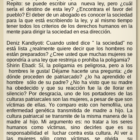
Repito: se puede escribir una nueva ley, pero ¿cuál
sería el destino de esta ley? ¿Encontrara el favor del
pueblo? El deber de un abogado es conocer la sociedad
para la que está escribiendo la ley, y al mismo tiempo
tener todos los criterios de los derechos humanos en la
mente para dirigir la sociedad en esa dirección.
Deniz Kandiyoti: Cuando usted dice " la sociedad" no
está lista ¿realmente quiere decir que los hombres no
están preparados? ¿Cree usted que muchas mujeres se
opondría a una ley que restrinja o prohíba la poligamia?
Shirin Ebadi: Sí, la poligamia es peligrosa, pero a los
hombres le gusta! Déjame hacerte una pregunta: ¿de
dónde proceden de patriarcado? ¿lo ha aprendido el
hombre sólo de su padre? ¿No ha visto que su madre
ha obedecido y que su reacción fue la de llorar en
silencio? Por desgracia, uno de los portadores de las
culturas patriarcales son las mujeres, a pesar de que son
víctimas de ellas. Yo comparo esto con hemofilia, una
enfermedad genética transmitida de madre a hijo. La
cultura patriarcal se transmite de la misma manera de la
madre al hijo. Mi argumento es: no tratar a los seres
humanos como víctimas, sino decirles que es su
responsabilidad el luchar contra esta cultura. Al ver a
las mujeres sólo como víctimas, se olvida su