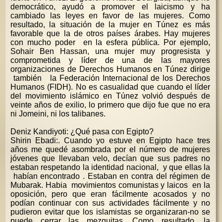
democrático, ayudó a promover el laicismo y ha
cambiado las leyes en favor de las mujeres. Como
resultado, la situación de la mujer en Túnez es más
favorable que la de otros países árabes. Hay mujeres
con mucho poder en la esfera pública. Por ejemplo,
Sohair Ben Hassan, una mujer muy progresista y
comprometida y líder de una de las mayores
organizaciones de Derechos Humanos en Túnez dirige
también la Federación Internacional de los Derechos
Humanos (FIDH). No es casualidad que cuando el líder
del movimiento islámico en Túnez volvió después de
veinte años de exilio, lo primero que dijo fue que no era
ni Jomeini, ni los talibanes.
Deniz Kandiyoti: ¿Qué pasa con Egipto?
Shirin Ebadi:. Cuando yo estuve en Egipto hace tres
años me quedé asombrada por el número de mujeres
jóvenes que llevaban velo, decían que sus padres no
estaban respetando la identidad nacional, y que ellas la
habían encontrado . Estaban en contra del régimen de
Mubarak. Habia movimientos comunistas y laicos en la
oposición, pero que eran fácilmente acosados y no
podían continuar con sus actividades fácilmente y no
pudieron evitar que los islamistas se organizaran-no se
puede cerrar las mezquitas. Como resultado, la