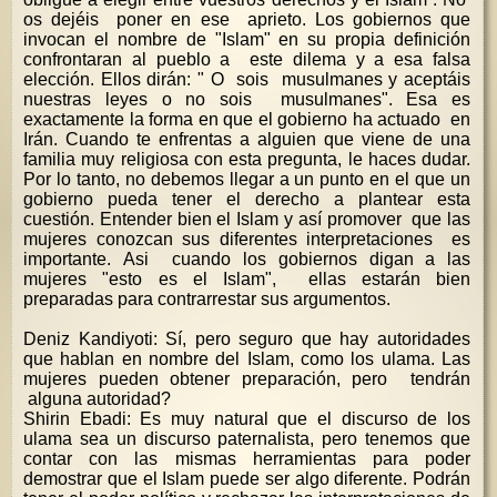
os dejéis poner en ese aprieto. Los gobiernos que
invocan el nombre de "Islam" en su propia definición
confrontaran al pueblo a este dilema y a esa falsa
elección. Ellos dirán: " O sois musulmanes y aceptáis
nuestras leyes o no sois musulmanes". Esa es
exactamente la forma en que el gobierno ha actuado en
Irán. Cuando te enfrentas a alguien que viene de una
familia muy religiosa con esta pregunta, le haces dudar.
Por lo tanto, no debemos llegar a un punto en el que un
gobierno pueda tener el derecho a plantear esta
cuestión. Entender bien el Islam y así promover que las
mujeres conozcan sus diferentes interpretaciones es
importante. Asi cuando los gobiernos digan a las
mujeres "esto es el Islam", ellas estarán bien
preparadas para contrarrestar sus argumentos.
Deniz Kandiyoti: Sí, pero seguro que hay autoridades
que hablan en nombre del Islam, como los ulama. Las
mujeres pueden obtener preparación, pero tendrán
alguna autoridad?
Shirin Ebadi: Es muy natural que el discurso de los
ulama sea un discurso paternalista, pero tenemos que
contar con las mismas herramientas para poder
demostrar que el Islam puede ser algo diferente. Podrán