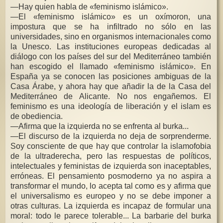
—Hay quien habla de «feminismo islámico».
—El «feminismo islámico» es un oxímoron, una
impostura que se ha infiltrado no sólo en las
universidades, sino en organismos internacionales como
la Unesco. Las instituciones europeas dedicadas al
diálogo con los países del sur del Mediterráneo también
han escogido el llamado «feminismo islámico». En
España ya se conocen las posiciones ambiguas de la
Casa Árabe, y ahora hay que añadir la de la Casa del
Mediterráneo de Alicante. No nos engañemos. El
feminismo es una ideología de liberación y el islam es
de obediencia.
—Afirma que la izquierda no se enfrenta al burka...
—El discurso de la izquierda no deja de sorprenderme.
Soy consciente de que hay que controlar la islamofobia
de la ultraderecha, pero las respuestas de políticos,
intelectuales y feministas de izquierda son inaceptables,
erróneas. El pensamiento posmoderno ya no aspira a
transformar el mundo, lo acepta tal como es y afirma que
el universalismo es europeo y no se debe imponer a
otras culturas. La izquierda es incapaz de formular una
moral: todo le parece tolerable... La barbarie del burka